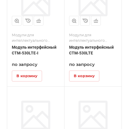
Модули для
Модули для
интеллектуального
интеллектуального
термокабеля серии CTI
термокабеля серии CTI
Модуль интерфейсный
Модуль интерфейсный
CTM-530LTE-I
CTM-530LTE
по запросу
по запросу
В корзину
В корзину