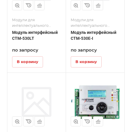
Модули для
Модули для
интеллектуального
интеллектуального
термокабеля серии CTI
термокабеля серии CTI
Модуль интерфейсный
Модуль интерфейсный
CTM-530LT
CTM-530E-I
по запросу
по запросу
В корзину
В корзину