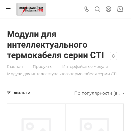
Модули для
интеллектуального
термокабеля серии CTI
8
—
—
—
Главная
Продукты
Интерфейсные модули
Модули для интеллектуального термокабеля серии CTI
По популярности (возрастание)
ФИЛЬТР